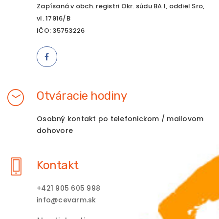
Zapísaná v obch. registri Okr. súdu BA I, oddiel Sro,
vl. 17916/B
IČO: 35753226
Otváracie hodiny
Osobný kontakt po telefonickom / mailovom
dohovore
Kontakt
+421 905 605 998
info@cevarm.sk