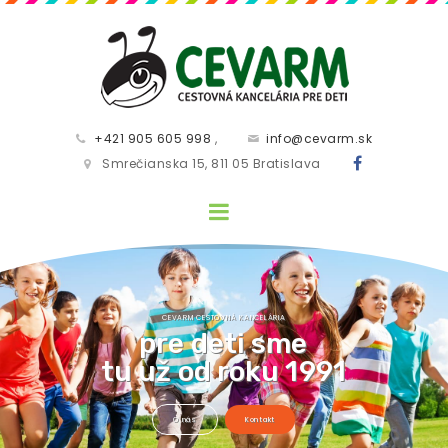
+421 905 605 998
,
info@cevarm.sk
Smrečianska 15, 811 05 Bratislava
CEVARM CESTOVNÁ KANCELÁRIA
TIE NAJLEPŠIE PRÁZDNINOVÉ POBYTY
pre deti sme
tu už od roku 1991
O nás
Kontakt