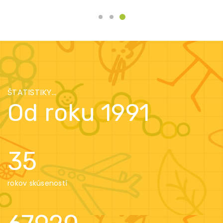
ŠTATISTIKY...
Od roku 1991
35
rokov skúseností