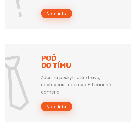
Viac info
POĎ
DO TÍMU
Zdarma poskytnutá strava,
ubytovanie, doprava + finančná
odmena
Viac info