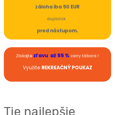
á
loha iba 50 EUR
Z
doplatok
pred nástupom.
zľavu až 55 %
Získajte
ceny tábora !
Využite
REKREAČNÝ POUKAZ
Tie najlepšie