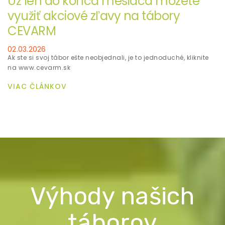
Už len do konca mesiaca môžete
využiť akciové zľavy na tábory
CEVARM
02.03.2026
Ak ste si svoj tábor ešte neobjednali, je to jednoduché, kliknite
na www.cevarm.sk
VIAC ČLÁNKOV
Výhody našich
táborov