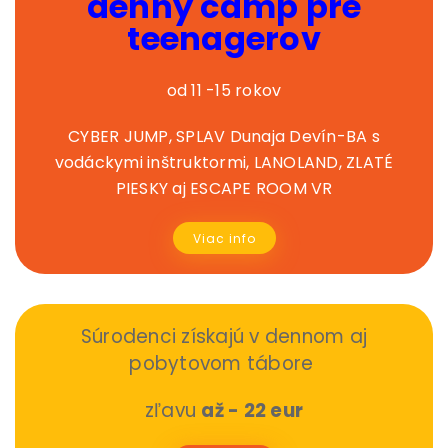
denný camp pre
teenagerov
od 11 -15 rokov
CYBER JUMP, SPLAV Dunaja Devín-BA s
vodáckymi inštruktormi, LANOLAND, ZLATÉ
PIESKY aj ESCAPE ROOM VR
Viac info
Súrodenci získajú v dennom aj
pobytovom tábore
zľavu
až - 22 eur