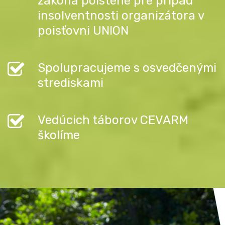
zákona poistené pre prípad
insolventnosti organizátora v
poisťovni UNION
Spolupracujeme s osvedčenými
strediskami
Vedúcich táborov CEVARM
školíme