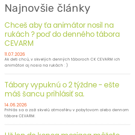
Najnovšie články
Chceš aby ťa animátor nosil na
rukách ? poď do denného tábora
CEVARM
11.07.2026
Ak deti chcú, v skvelých denných táboroch CK CEVARM ich
animátori aj nosia na rukách : )
Tábory vypuknú o 2 týždne - ešte
máš šancu prihlásiť sa.
14.06.2026
Prihlás sa a zaži skvelú atmosféru v pobytovom alebo dennom
tábore CEVARM.