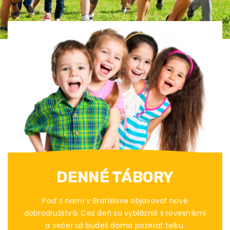
DENNÉ TÁBORY
Poď s nami v Bratislave objavovať nové
dobrodružstvá. Cez deň sa vyblázniš s rovesníkmi
a večer už budeš doma pozerať telku.