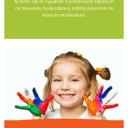
Aj tento rok to vypukne! V pobytových táboroch
na Slovensku bude zábava, zážitky aj kamoši na
ktorých nezabudneš.