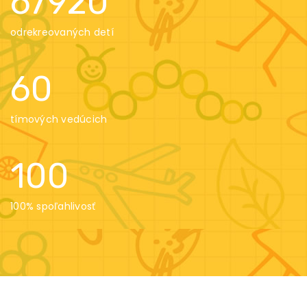
67920
odrekreovaných detí
60
tímových vedúcich
100
100% spoľahlivosť