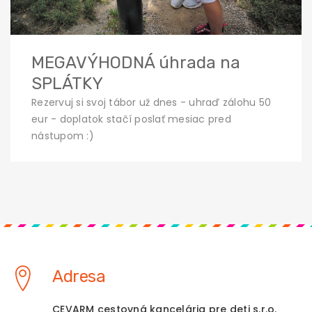
MEGAVÝHODNÁ úhrada na
SPLÁTKY
Rezervuj si svoj tábor už dnes - uhraď zálohu 50
eur - doplatok stačí poslať mesiac pred
nástupom :)
Adresa
CEVARM cestovná kancelária pre deti s.r.o.