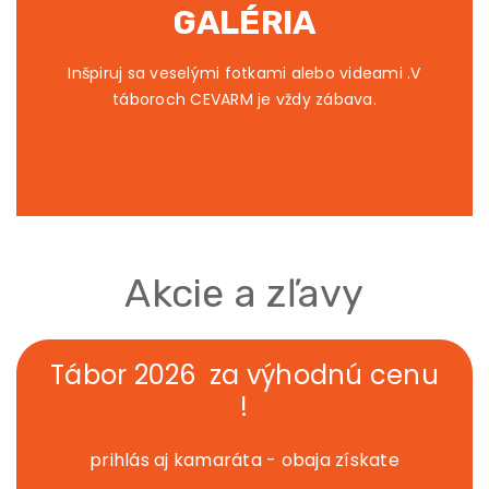
GALÉRIA
Inšpiruj sa veselými fotkami alebo videami .V
táboroch CEVARM je vždy zábava.
Akcie a zľavy
Tábor 2026 za výhodnú cenu
!
prihlás aj kamaráta - obaja získate