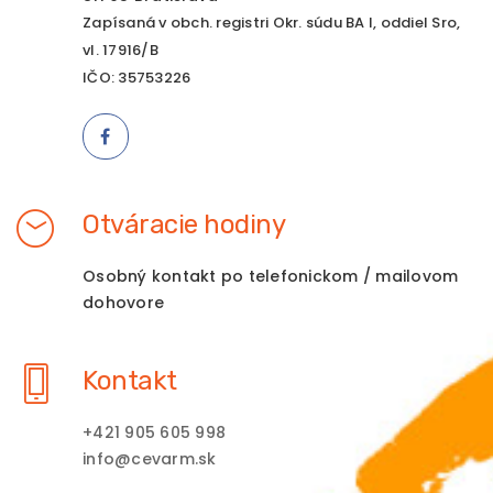
Zapísaná v obch. registri Okr. súdu BA I, oddiel Sro,
vl. 17916/B
IČO: 35753226
Otváracie hodiny
Osobný kontakt po telefonickom / mailovom
dohovore
Kontakt
+421 905 605 998
info@cevarm.sk