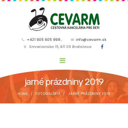
+421 905 605 998
,
info@cevarm.sk
Smrečianska 15, 811 05 Bratislava
jarné prázdniny 2019
HOME
FOTOGALÉRIA
JARNÉ PRÁZDNINY 2019