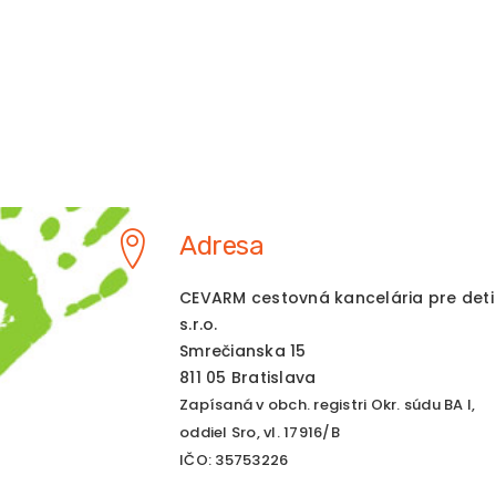
Adresa
CEVARM cestovná kancelária pre deti
s.r.o.
Smrečianska 15
811 05 Bratislava
Zapísaná v obch. registri Okr. súdu BA I,
oddiel Sro, vl. 17916/B
IČO: 35753226