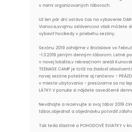
v nami organizovaných táboroch.
Už len pár dní ostáva čas na vybavenie D
Vianoce,svojmu oslávencovi však môžete d
vybaviť hocikedy v priebehu sezóny.
Sezónu 2019 zahájime v Bratislave vo február
-1.3.2019 jarným denným táborom. Letné po
v novej lokalite,v rekreačnom areáli Kunovs
TEENAGE CAMP je totiž na žiadosť absolvent
novej sezóne potešíme aj rančerov - PRÁZD
v mieste ubytovania - presúvame sa na lep
LÁTKY.V ponuke si nájdete osvedčené denné
Neváhajte a rezervujte si svoj tábor 2019 čí
tábor,objednať a objednávku potvrdiť záloh
Tak teda šťastné a POHODOVÉ SVIATKY v kruh