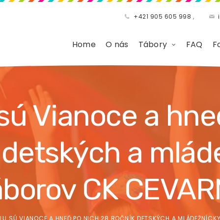
+421 905 605 998
,
Home
O nás
Tábory
FAQ
F
 sú Vianoce a hne
k detských a mlád
áborov CK CEVAR
LU SÚ VIANOCE A HNEĎ PO NICH 28.ROČNÍK DETSKÝCH A MLÁDEŽNÍC