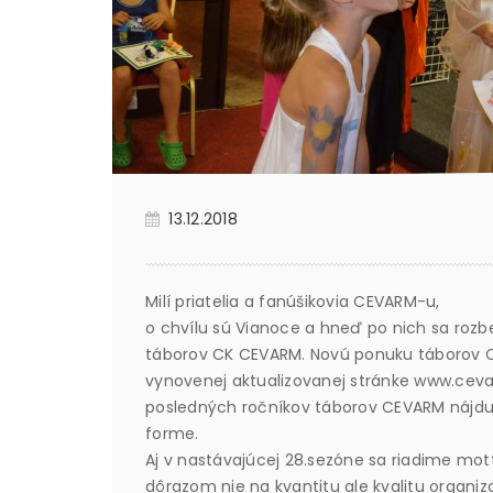
13.12.2018
Milí priatelia a fanúšikovia CEVARM-u,
o chvílu sú Vianoce a hneď po nich sa roz
táborov CK CEVARM. Novú ponuku táborov CE
vynovenej aktualizovanej stránke www.ceva
posledných ročníkov táborov CEVARM nájdu v
forme.
Aj v nastávajúcej 28.sezóne sa riadime mot
dôrazom nie na kvantitu ale kvalitu organi