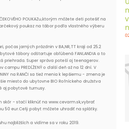
U
m
v
ARČEKOVÉHO POUKAZu,ktorým môžete deti potešiť na
n
arčekový poukaz na tábor podľa vlastného výberu
0
i, počas jarných prázdnin v BA,NR,TT kraji od 25.2
bytové tábory odštartuje obľúbená FANLANDIA a to
ká priehrada. Super správa poteší aj teenagerov.
ov campu PREDĹŽENÝ o ďalší deň až na 12 dní. V
NINY na RANČI sa tiež menia k lepšiemu - zmena je
šie miesto do ubytovne BIO Roľníckeho družstva
 aj pobytové turnusy.
m skôr - stačí kliknúť na www.cevarm.sk,vybrať
ou 50 eur.Celý pobyt môžete uhradiť na splátky.
u najbližších a vidíme sa v roku 2019.