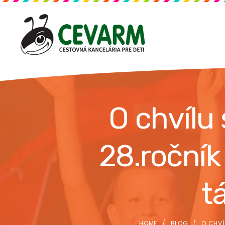
O chvílu
28.roční
t
HOME
BLOG
O CHVÍ