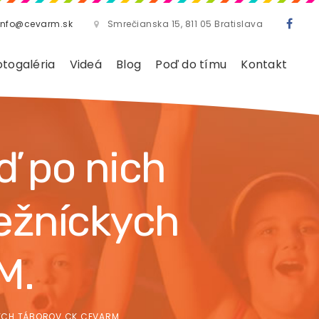
info@cevarm.sk
Smrečianska 15, 811 05 Bratislava
otogaléria
Videá
Blog
Poď do tímu
Kontakt
ď po nich
ežníckych
M.
KYCH TÁBOROV CK CEVARM.