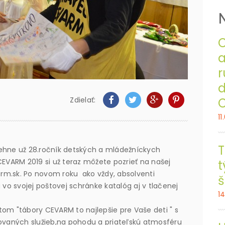
C
a
r
d
Zdielať:
11
T
behne už 28.ročník detských a mládežníckych
VARM 2019 si už teraz môžete pozrieť na našej
t
rm.sk. Po novom roku ako vždy, absolventi
š
o svojej poštovej schránke katalóg aj v tlačenej
1
tom "tábory CEVARM to najlepšie pre Vaše deti " s
zovaných služieb,na pohodu a priateľskú atmosféru