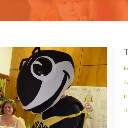
F
Z
D
1