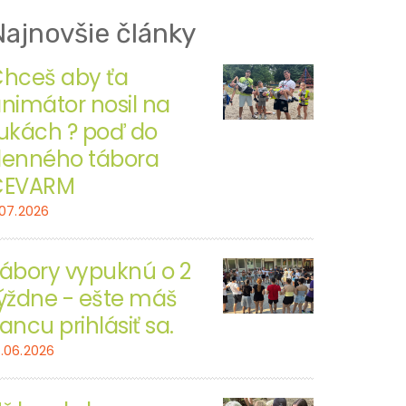
Najnovšie články
hceš aby ťa
nimátor nosil na
ukách ? poď do
enného tábora
CEVARM
.07.2026
ábory vypuknú o 2
ýždne - ešte máš
ancu prihlásiť sa.
4.06.2026