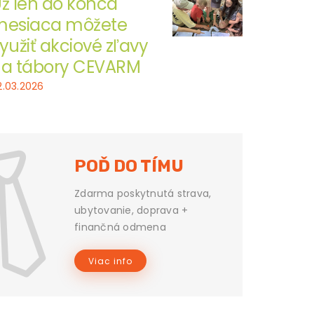
ž len do konca
esiaca môžete
yužiť akciové zľavy
a tábory CEVARM
2.03.2026
POĎ DO TÍMU
Zdarma poskytnutá strava,
ubytovanie, doprava +
finančná odmena
Viac info