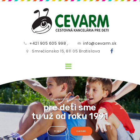
+421 905 605 998
,
info@cevarm.sk
Smrečianska 15, 811 05 Bratislava
CEVARM CESTOVNÁ KANCELÁRIA
TIE NAJLEPŠIE PRÁZDNINOVÉ POBYTY
pre deti sme
tu už od roku 1991
O nás
Kontakt