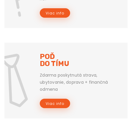
Viac info
POĎ
DO TÍMU
Zdarma poskytnutá strava,
ubytovanie, doprava + finančná
odmena
Viac info