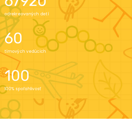
67920
odrekreovaných detí
60
tímových vedúcich
100
100% spoľahlivosť