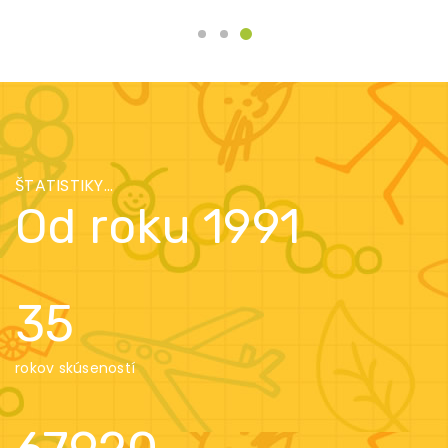
ŠTATISTIKY...
Od roku 1991
35
rokov skúseností