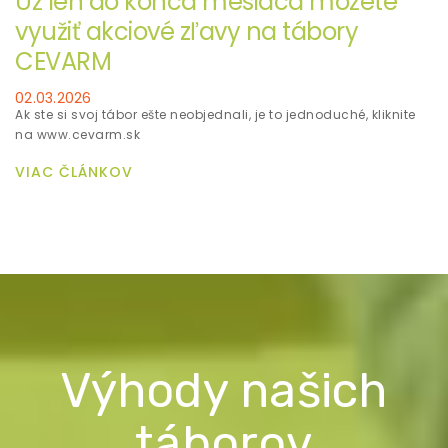
Už len do konca mesiaca môžete
využiť akciové zľavy na tábory
CEVARM
02.03.2026
Ak ste si svoj tábor ešte neobjednali, je to jednoduché, kliknite
na www.cevarm.sk
VIAC ČLÁNKOV
Výhody našich
táborov