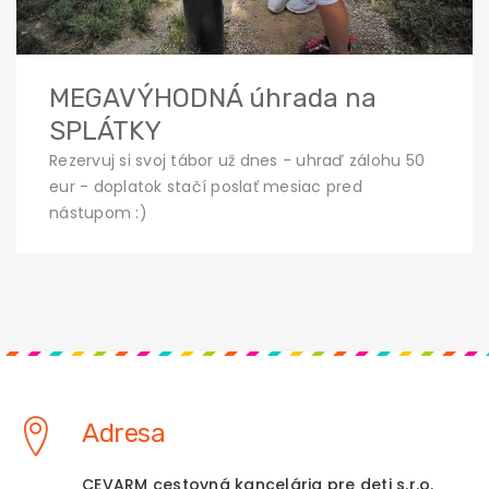
MEGAVÝHODNÁ úhrada na
SPLÁTKY
Rezervuj si svoj tábor už dnes - uhraď zálohu 50
eur - doplatok stačí poslať mesiac pred
nástupom :)
Adresa
CEVARM cestovná kancelária pre deti s.r.o.