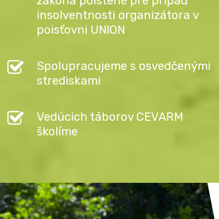
zákona poistené pre prípad
insolventnosti organizátora v
poisťovni UNION
Spolupracujeme s osvedčenými
strediskami
Vedúcich táborov CEVARM
školíme