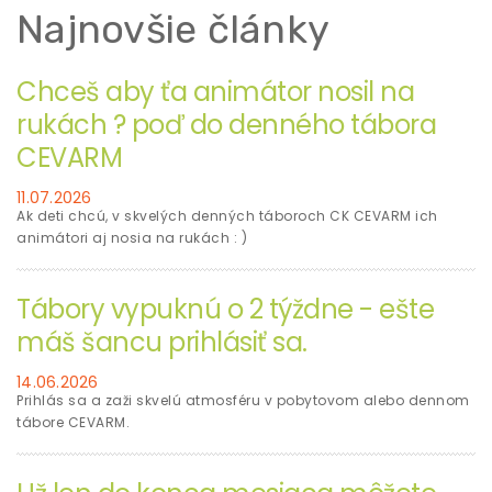
Najnovšie články
Chceš aby ťa animátor nosil na
rukách ? poď do denného tábora
CEVARM
11.07.2026
Ak deti chcú, v skvelých denných táboroch CK CEVARM ich
animátori aj nosia na rukách : )
Tábory vypuknú o 2 týždne - ešte
máš šancu prihlásiť sa.
14.06.2026
Prihlás sa a zaži skvelú atmosféru v pobytovom alebo dennom
tábore CEVARM.