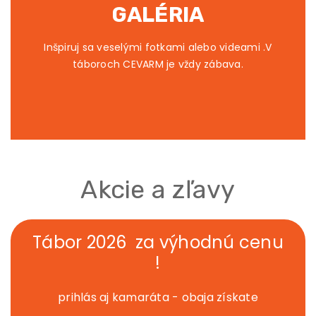
GALÉRIA
Inšpiruj sa veselými fotkami alebo videami .V
táboroch CEVARM je vždy zábava.
Akcie a zľavy
Tábor 2026 za výhodnú cenu
!
prihlás aj kamaráta - obaja získate