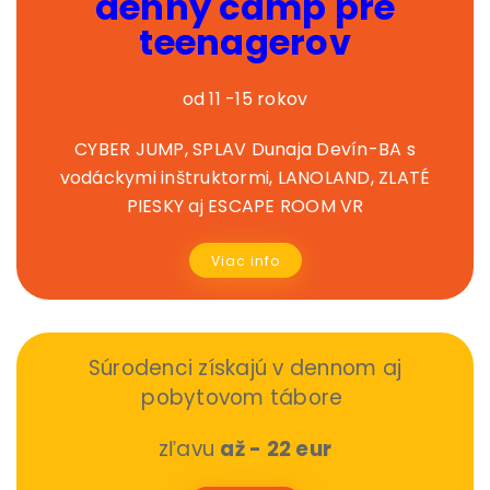
denný camp pre
teenagerov
od 11 -15 rokov
CYBER JUMP, SPLAV Dunaja Devín-BA s
vodáckymi inštruktormi, LANOLAND, ZLATÉ
PIESKY aj ESCAPE ROOM VR
Viac info
Súrodenci získajú v dennom aj
pobytovom tábore
zľavu
až - 22 eur