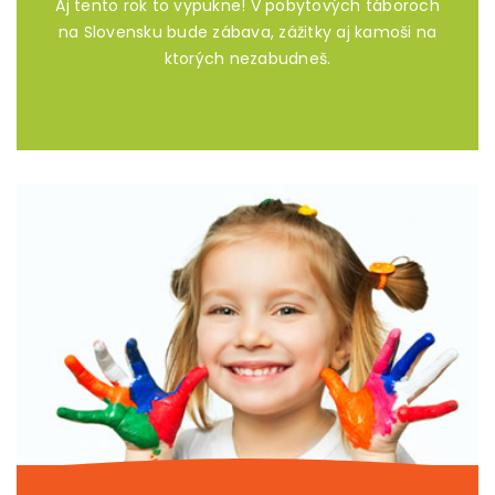
Aj tento rok to vypukne! V pobytových táboroch
na Slovensku bude zábava, zážitky aj kamoši na
ktorých nezabudneš.