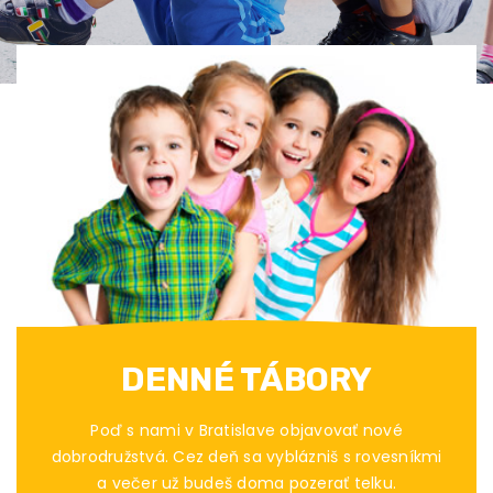
DENNÉ TÁBORY
Poď s nami v Bratislave objavovať nové
dobrodružstvá. Cez deň sa vyblázniš s rovesníkmi
a večer už budeš doma pozerať telku.