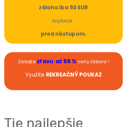
á
loha iba 50 EUR
Z
doplatok
pred nástupom.
zľavu až 55 %
Získajte
ceny tábora !
Využite
REKREAČNÝ POUKAZ
Tie najlepšie